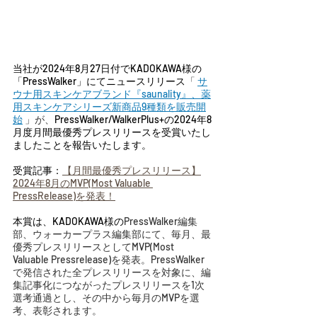
当社が2024年8月27日付でKADOKAWA様の
「PressWalker」にてニュースリリース
「 
サ
ウナ用スキンケアブランド『saunality』、薬
用スキンケアシリーズ新商品9種類を販売開
始
 」が、
PressWalker/WalkerPlus+の2024年8
月度月間最優秀プレスリリースを受賞いたし
ましたことを報告いたします。
受賞記事：
【月間最優秀プレスリリース】
2024年8月のMVP(Most Valuable 
PressRelease)を発表！
本賞は、KADOKAWA様の
PressWalker編集
部、ウォーカープラス編集部にて、毎月、最
優秀プレスリリースとしてMVP(Most 
Valuable Pressrelease)を発表。PressWalker
で発信された全プレスリリースを対象に、編
集記事化につながったプレスリリースを1次
選考通過とし、その中から毎月のMVPを選
考、表彰されます。