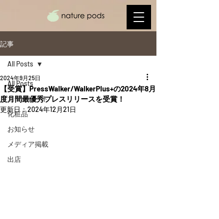
記事
All Posts
2024年9月25日
All Posts
【受賞】PressWalker/WalkerPlus+の2024年8月
度月間最優秀プレスリリースを受賞！
コーポレート
更新日：
2024年12月21日
化粧品
お知らせ
メディア掲載
出店