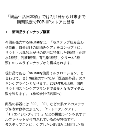
「誠品生活日本橋」では7月1日から月末まで
期間限定でPOP-UPストアに登場
新商品ラインナップ概要
今回新発売するsaunalityは、「各ステップ組み合わ
せ自由、自分だけの肌悩みケア」をコンセプトに、
サウナ・お風呂上がりの使用に特化した8種類（化粧
水2種類、乳液1種類、育毛剤1種類、クリーム4種
類）のフルラインナップから構成されます。
現行品である「saunality薬用ミルクローション」と
合わせて、合計9種類のすべてが「医薬部外品」のス
キンケアラインとなります。2024年6月現在、国内
サウナ用スキンケアブランドで最多となるアイテム
数を誇ります。（株式会社信君調べ）
商品の容器には「00」「01」などの肌ケアのステッ
プを表す数字に加えて、「t（トータルケア）」
「a（エイジングケア）」などの機能ラインを表すア
ルファベットが付与されているのが特徴です。
各ステップごとに、ケアしたい肌悩みに対応した商