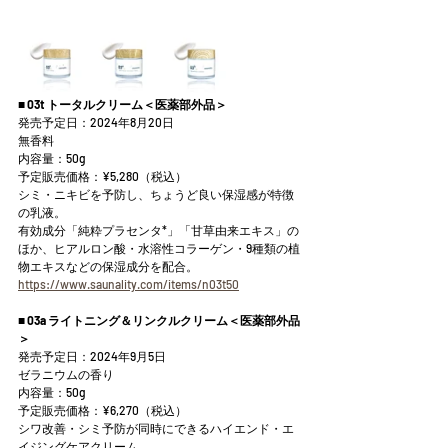
■
 03t トータルクリーム＜医薬部外品＞
発売予定日：2024年8月20日
無香料
内容量：50g
予定販売価格：¥5,280（税込）
シミ・ニキビを予防し、ちょうど良い保湿感が特徴
の乳液。
有効成分「純粋プラセンタ*」「甘草由来エキス」の
ほか、ヒアルロン酸・水溶性コラーゲン・9種類の植
物エキスなどの保湿成分を配合。
https://www.saunality.com/items/n03t50
■ 03a ライトニング＆リンクルクリーム＜医薬部外品
＞
発売予定日：2024年9月5日
ゼラニウムの香り
内容量：50g
予定販売価格：¥6,270（税込）
シワ改善・シミ予防が同時にできるハイエンド・エ
イジングケアクリーム。