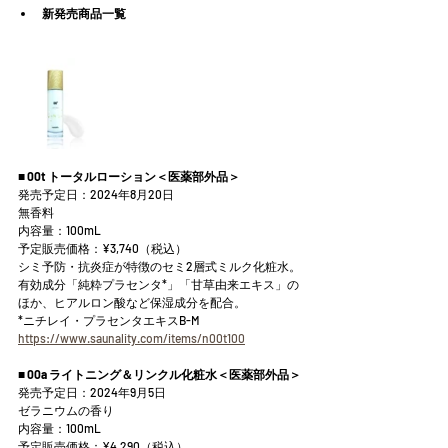
新発売商品一覧
■ 00t トータルローション＜医薬部外品＞
発売予定日：2024年8月20日
無香料
内容量：100mL
予定販売価格：¥3,740（税込）
シミ予防・抗炎症が特徴のセミ2層式ミルク化粧水。
有効成分「純粋プラセンタ*」「甘草由来エキス」の
ほか、ヒアルロン酸など保湿成分を配合。
*ニチレイ・プラセンタエキスB-M
https://www.saunality.com/items/n00t100
■ 00a ライトニング＆リンクル化粧水＜医薬部外品＞
発売予定日：2024年9月5日
ゼラニウムの香り
内容量：100mL
予定販売価格：¥4,290（税込）