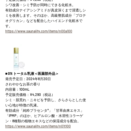
シワ改善・シミ予防が同時にできる化粧水。
有効成分ナイアシンアミドが真皮深くまで浸透しシ
ミを改善します。そのほか、高級整肌成分「プロテ
オグリカン」などを配合したハイエンド化粧水で
す。
https://www.saunality.com/items/n00a100
■
 01t トータル乳液＜医薬部外品＞
発売予定日：2024年8月20日
さわやかなお茶の香り
内容量：100mL
予定販売価格：¥4,290（税込）
シミ・肌荒れ・ニキビを予防し、さらさらとした使
い心地が特徴の乳液。
有効成分「純粋プラセンタ*」「甘草由来エキス」
「IPMP」のほか、ヒアルロン酸・水溶性コラーゲ
ン・8種類の植物エキスなどの保湿成分を配合。
https://www.saunality.com/items/n01t100