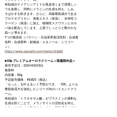
有効成分ナイアシンアミドが真皮深くまで浸透しシ
ワを改善し、同時にメラニンの生成を抑え、しみ、
そばかすを防ぎます。さらに、高級整肌成分である
プロテオグリカン、海藻エキス（保湿）、水溶性コ
ラーゲン（保湿）に加え、植物性スクワランとホホ
バ油を配合しています。上質でしっとりと艶やかな
肌へと導きます。
7つの無添加（パラベン・石油系界面活性剤・合成着
色料・合成香料・鉱物油・エタノール・シリコー
ン）
https://www.saunality.com/items/n03a50
■ 03p プレミアムオーロラクリーム＜医薬部外品＞
発売予定日：2024年9月5日
無香料
内容量：50g
予定販売価格：¥6,820（税込）
「もっと」を叶えるシミ予防ができ、「03t」よりも
整肌保湿力を強化したシリーズ内のハイエンドクリ
ーム。
有効成分「トラネキサム酸」がプラスミンの過剰な
生成を防ぐことで、メラノサイトの活性化を抑え、
しみ、そばかすを防ぎます。また、有効成分「グリ
チルレチン酸ステアリル」が肌荒れを防ぎます。さ