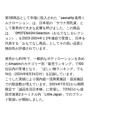
第1弾商品として市場に投入された「saunality 薬用ミ
ルクローション」は、日本初の「サウナ用乳液」と
して業界内で大きな反響を呼びました。この商品
は、「OMOTENASHI Selection（おもてなしセレクシ
ョン）」を2023-2024年と2年連続で受賞し、日本を
代表する「おもてなし商品」としてその高い品質と
独自性が評価されています。
発売から約1年で、一般的なボディローションを含め
たAmazonのカテゴリー別「販売ランキング」で100
位以内の常連となり、「ほしい物ランキング」でも
14位（2024年6月24日付）を記録しています。
こうした実績により国内超一流商業施設・温浴施設
での取扱数が増えています。2024年7月1日から期間
限定で「誠品生活日本橋」に登場し、7月5日から成
田空港第2ターミナル内「Little Japan」でのブラン
ド取扱いが開始しました。