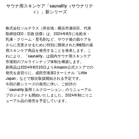
サウナ用スキンケア「saunality（サウナリテ
ィ）」新シリーズ
株式会社ソルテラス（所在地：横浜市瀬谷区、代表
取締役CEO：宗政 信傑）は、2024年8月に化粧水・
乳液・クリーム・育毛剤など、サウナ後の肌ケアを
さらに充実させるために特別に開発された8種類の薬
用スキンケア商品を発売することを発表します。こ
れにより、「saunality」は国内サウナ用スキンケア
市場初のフルラインナップ体制を構築します。
新商品は2024年8月20日よりAmazon公式ストアでの
発売を皮切りに、成田空港第2ターミナル「Little 
Japan」などで順次取扱開始される予定です。
今回の新シリーズの発売に伴い、ご好評の
「saunality 薬用ミルクローション」のリニューアル
プロジェクトも開始いたしました。2024年秋にリニ
ューアル品の発売を予定しています。