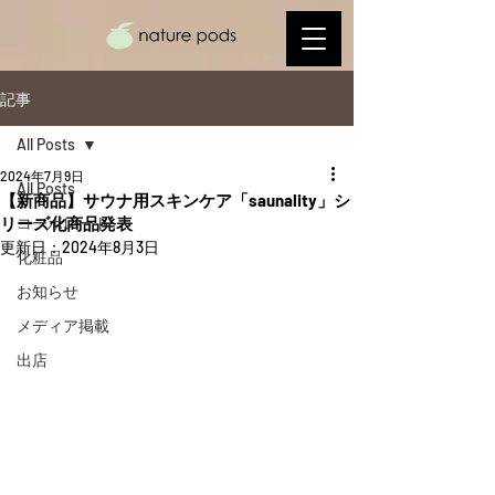
記事
All Posts
2024年7月9日
All Posts
【新商品】サウナ用スキンケア「saunality」シ
リーズ化商品発表
コーポレート
更新日：
2024年8月3日
化粧品
お知らせ
メディア掲載
出店