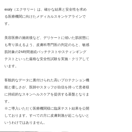
exaly（エクサリー）は、確かな結果と安全性を求め
る医療機関に向けたメディカルスキンケアラインで
す。​
美容医療の施術後など、デリケートに傾いた肌状態に
も寄り添えるよう、皮膚科専門医の判定のもと、敏感
肌対象の24時間連続パッチテストやスティンギング
テストといった厳格な安全性試験を実施・クリアして
います。
客観的なデータに裏付けられた高いプロテクション機
能と優しさが、医師やスタッフが自信を持って患者様
に持続的なスキンヘルスケアを提供する基盤となりま
す。
※ご導入いただく医療機関様に臨床テスト結果を公開
しております。すべての方に皮膚刺激が起こらないと
いうわけではありません。