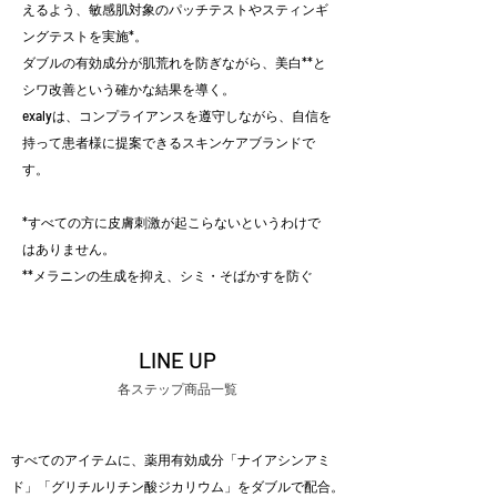
えるよう、敏感肌対象のパッチテストやスティンギ
ングテストを実施*。
ダブルの有効成分が肌荒れを防ぎながら、美白**と
シワ改善という確かな結果を導く。
exalyは、コンプライアンスを遵守しながら、自信を
持って患者様に提案できるスキンケアブランドで
す。
*すべての方に皮膚刺激が起こらないというわけで
はありません。
**メラニンの生成を抑え、シミ・そばかすを防ぐ
LINE UP
​各ステップ商品一覧
すべてのアイテムに、薬用有効成分「ナイアシンアミ
ド」「グリチルリチン酸ジカリウム」をダブルで配合。