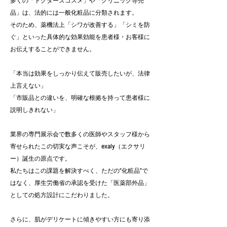
多くの「ドクターズコスメ」や「クリニック専売
品」は、法的には一般化粧品に分類されます。
そのため、薬機法上「シワが改善する」「シミを防
ぐ」といった具体的な効果効能を患者様・お客様に
お伝えすることができません。
「本当は効果をしっかり伝えて販売したいが、法律
上言えない」
「市販品との違いを、明確な根拠を持って患者様に
説明しきれない」
業界の専門展示会で数多くの医師やスタッフ様から
寄せられたこの切実な声こそが、exaly（エクサリ
ー）誕生の原点です。
私たちはこの課題を解決すべく、ただの“化粧品”で
はなく、厚生労働省の承認を受けた「医薬部外品」
としての処方設計にこだわりました。
さらに、肌がデリケートに傾きやすい方にも寄り添