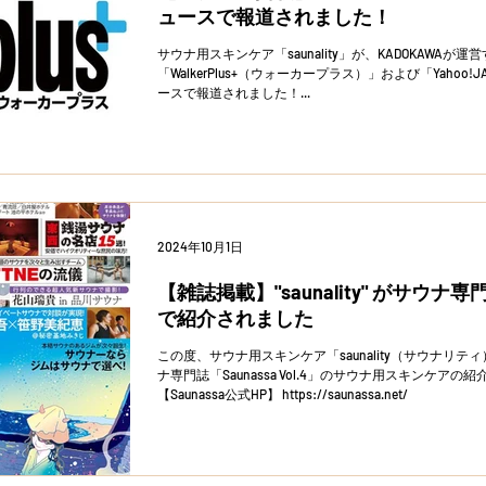
ュースで報道されました！
サウナ用スキンケア「saunality」が、KADOKAWA
「WalkerPlus+（ウォーカープラス）」および「Yahoo!JA
ースで報道されました！...
2024年10月1日
【雑誌掲載】"saunality" がサウナ専門誌
で紹介されました
この度、サウナ用スキンケア「saunality（サウナリティ
ナ専門誌「Saunassa Vol.4」のサウナ用スキンケ
【Saunassa公式HP】 https://saunassa.net/