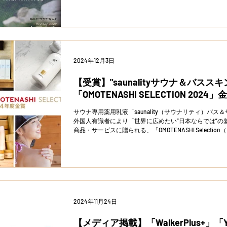
2024年12月3日
【受賞】"saunalityサウナ＆バスス
「OMOTENASHI SELECTION 202
サウナ専用薬用乳液「saunality（サウナリティ）バ
外国人有識者により「世界に広めたい“日本ならでは”の
商品・サービスに贈られる、「OMOTENASHI Selecti
2024年11月24日
【メディア掲載】「WalkerPlus+」「Y