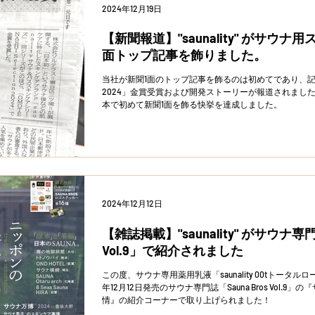
2024年12月19日
【新聞報道】"saunality" がサウ
面トップ記事を飾りました。
当社が新聞1面のトップ記事を飾るのは初めてであり、記事では「O
2024」金賞受賞および開発ストーリーが報道されました。 サウナ用スキンケアとし
本で初めて新聞1面を飾る快挙を達成しました。
2024年12月12日
【雑誌掲載】"saunality" がサウナ専門誌
Vol.9」で紹介されました
この度、サウナ専用薬用乳液「saunality 00tトータ
年12月12日発売のサウナ専門誌「Sauna Bros Vol.
情』の紹介コーナーで取り上げられました！