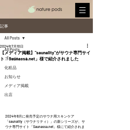
記事
All Posts
2024年7月10日
All Posts
【メディア掲載】"saunality"がサウナ専門サイ
ト「Saunassa.net」様で紹介されました
コーポレート
化粧品
お知らせ
メディア掲載
出店
2024年8月に発売予定のサウナ用スキンケア
「saunality（サウナリティ）」の新シリーズが、サ
ウナ専門サイト「Saunassa.net」様にて紹介されま