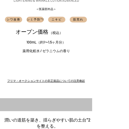
LIGHTENING & WRINKLE LOTION ADVANCED
＜医薬部外品＞
シワ改善
シミ予防*1
ニキビ
肌荒れ
オープン価格
（税込）
100mL（約1〜1.5ヶ月分）
薬用化粧水 / ゼラニウムの香り
フリマ・オークションサイトの非正規品についての注意喚起
潤いの道筋を築き、揺らぎやすい肌の土台*2
を整える。