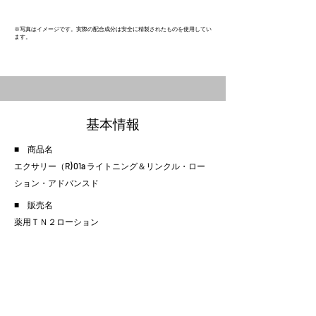
​※写真はイメージです。実際の配合成分は安全に精製されたものを使用してい
ます。
​基本情報
■ 商品名
エクサリー（R) 01a ライトニング＆リンクル・ロー
ション・アドバンスド
■ 販売名
薬用ＴＮ２ローション
■ 内容量
100mL
■ 原産国
​日本