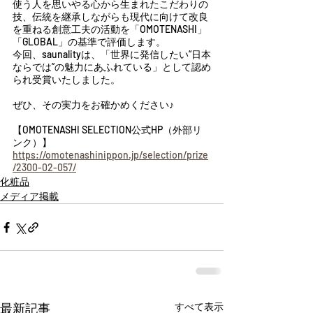
使う人を思いやる心から生まれたこだわりの
技、伝統を継承しながらも現代に向けて改良
を重ねる創意工夫の活動を「OMOTENASHI」
「GLOBAL」の基準で評価します。
今回、saunalityは、「世界に発信したい“日本
ならでは”の魅力にあふれている」として認め
られ受賞いたしました。
ぜひ、その実力をお確かめください♪
【OMOTENASHI SELECTION公式HP（外部リ
ンク）】
https://omotenashinippon.jp/selection/prize
/2300-02-057/
化粧品
メディア掲載
最新記事
すべて表示