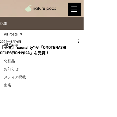
記事
All Posts
2024年6月14日
All Posts
【受賞】"saunality" が「OMOTENASHI
SELECTION 2024」を受賞！
コーポレート
化粧品
お知らせ
メディア掲載
出店