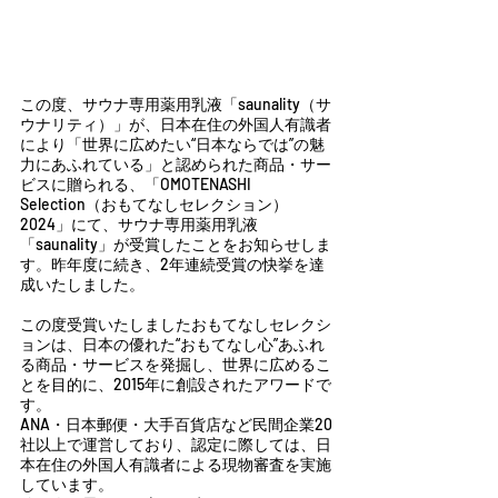
この度、サウナ専用薬用乳液「saunality（サ
ウナリティ）」が、日本在住の外国人有識者
により「世界に広めたい“日本ならでは”の魅
力にあふれている」と認められた商品・サー
ビスに贈られる、「OMOTENASHI 
Selection（おもてなしセレクション）
2024」にて、サウナ専用薬用乳液
「saunality」が受賞したことをお知らせしま
す。昨年度に続き、2年連続受賞の快挙を達
成いたしました。
この度受賞いたしましたおもてなしセレクシ
ョンは、日本の優れた“おもてなし心”あふれ
る商品・サービスを発掘し、世界に広めるこ
とを目的に、2015年に創設されたアワードで
す。
ANA・日本郵便・大手百貨店など民間企業20
社以上で運営しており、認定に際しては、日
本在住の外国人有識者による現物審査を実施
しています。