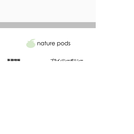
新着情報
​プライバシーポリシー
医療機関専売製品
​特定商取引に基づく表記
コンシューマー製品
ご利用規則
運営会社概要
​取扱店舗
Amazon公式ストア
お問い合わせ
​よくあるご質問（FAQ）
Copyright
2020-2024
© Soltelas Co., Ltd. All Rights Reserved.