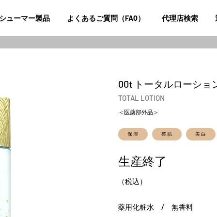
シューマー製品
よくあるご質問（FAQ）
代理店検索
00t トータルローショ
TOTAL LOTION
＜医薬部外品＞
保湿
整肌
美白
生産終了
（税込）
薬用化粧水 / 無香料