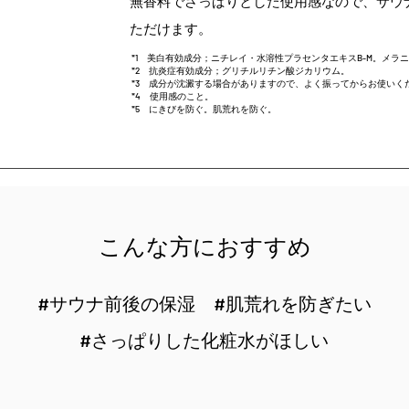
無香料でさっぱりとした使用感なので、サウ
ただけます。
*1 美白有効成分；ニチレイ・水溶性プラセンタエキスB-M。メラ
*2 抗炎症有効成分；グリチルリチン酸ジカリウム。
*3 成分が沈澱する場合がありますので、よく振ってからお使いく
*4 使用感のこと。
*5 にきびを防ぐ。肌荒れを防ぐ。
こんな方におすすめ
#サウナ前後の保湿 #肌荒れを防ぎたい
#さっぱりした化粧水がほしい