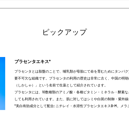
​ピックアップ
​プラセンタエキス*
プラセンタとは胎盤のことで、哺乳類が母胎にて命を育むためにタンパク
要不可欠な組織です。プラセンタの利用の歴史は非常に古く、中国の明朝の
（しかしゃ）」という名前で生薬として紹介されています。
プラセンタには、10数種類のアミノ酸・各種ビタミン・ミネラル・酵素
しても利用されています。また、肌に対してはシミや白斑の制御・紫外線
*美白有効成分として配合; ニチレイ・水溶性プラセンタエキスB-M。メ