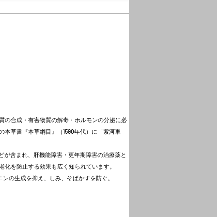
質の合成・有害物質の解毒・ホルモンの分泌に必
本草書『本草綱目』（1590年代）に「紫河車
などが含まれ、肝機能障害・更年期障害の治療薬と
老化を防止する効果も広く知られています。
ラニンの生成を抑え、しみ、そばかすを防ぐ。