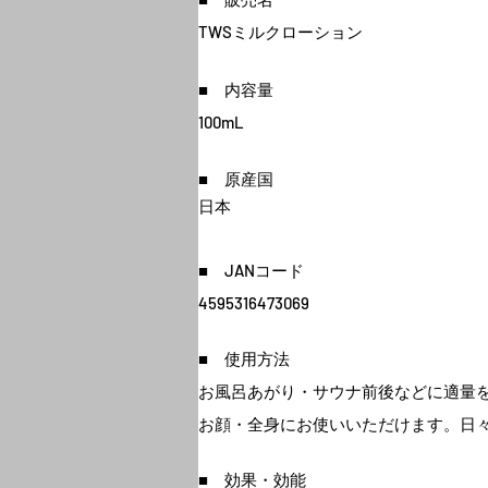
TWSミルクローション
■ 内容量
100mL
■ 原産国
​日本
■ JANコード
4595316473069
■ 使用方法
お風呂あがり・サウナ前後などに適量
お顔・全身にお使いいただけます。日
■ 効果・効能